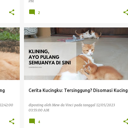
PM
2
PENGALAMAN PRIBADI
ung
Cerita Kucingku: Tersinggung? Disomasi Kucing
12:42:00
diposting oleh
Mew da Vinci
pada tanggal
12/05/2023
03:55:00 AM
4