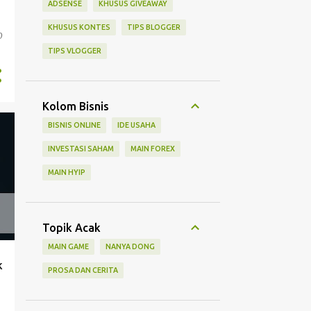
ADSENSE
KHUSUS GIVEAWAY
KHUSUS KONTES
TIPS BLOGGER
0
TIPS VLOGGER
Kolom Bisnis
BISNIS ONLINE
IDE USAHA
INVESTASI SAHAM
MAIN FOREX
MAIN HYIP
Topik Acak
MAIN GAME
NANYA DONG
k
PROSA DAN CERITA