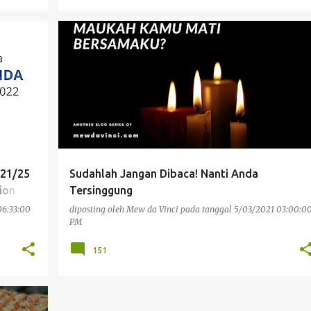
PENGALAMAN PRIBADI
RELIGIUS
ULASAN
 21/25
Sudahlah Jangan Dibaca! Nanti Anda
ion
Tersinggung
06:33:00
diposting oleh
Mew da Vinci
pada tanggal
5/03/2021 03:00:0
PM
151