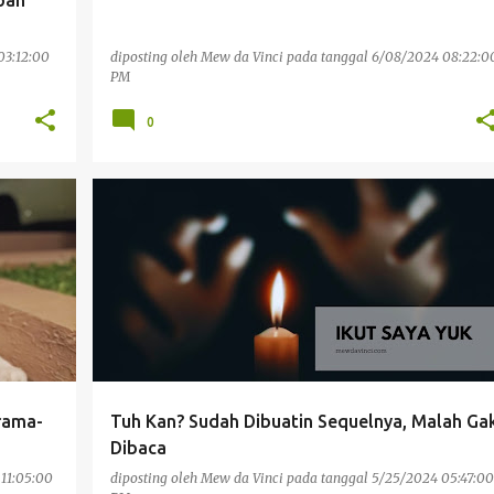
pan
03:12:00
diposting oleh
Mew da Vinci
pada tanggal
6/08/2024 08:22:0
PM
0
PENGALAMAN PRIBADI
Drama-
Tuh Kan? Sudah Dibuatin Sequelnya, Malah Ga
Dibaca
11:05:00
diposting oleh
Mew da Vinci
pada tanggal
5/25/2024 05:47:00