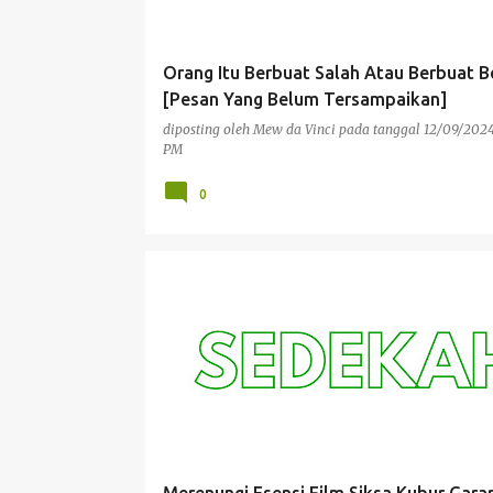
n
g
Orang Itu Berbuat Salah Atau Berbuat B
a
[Pesan Yang Belum Tersampaikan]
n
diposting oleh
Mew da Vinci
pada tanggal
12/09/2024
PM
0
PENGALAMAN PRIBADI