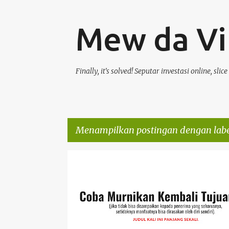
Mew da Vi
Finally, it's solved! Seputar investasi online, sli
Menampilkan postingan dengan lab
P
PENGALAMAN PRIBADI
o
s
t
i