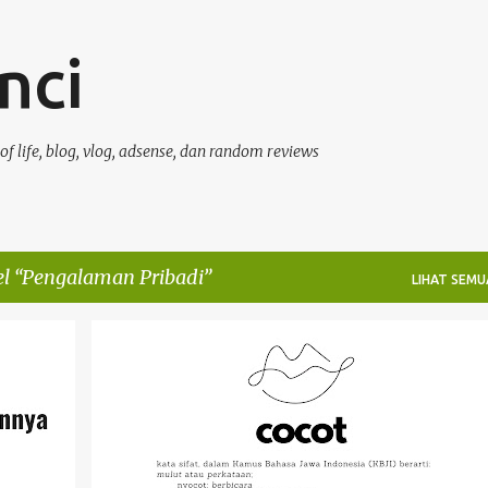
Langsung ke konten utama
nci
ce of life, blog, vlog, adsense, dan random reviews
el
Pengalaman Pribadi
LIHAT SEMU
PENGALAMAN PRIBADI