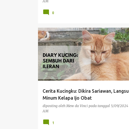
AM
0
PENGALAMAN PRIBADI
Cerita Kucingku: Dikira Sariawan, Langs
Minum Kelapa Ijo Obat
diposting oleh
Mew da Vinci
pada tanggal
5/09/2024 
AM
1