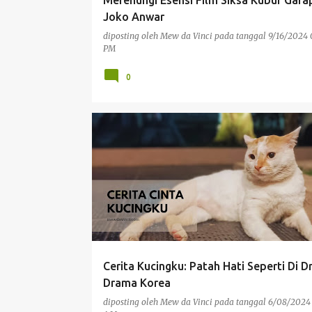
Merenungi Esensi Film Siksa Kubur Gara
Joko Anwar
diposting oleh
Mew da Vinci
pada tanggal
9/16/2024 
PM
0
PENGALAMAN PRIBADI
Cerita Kucingku: Patah Hati Seperti Di 
Drama Korea
diposting oleh
Mew da Vinci
pada tanggal
6/08/2024 