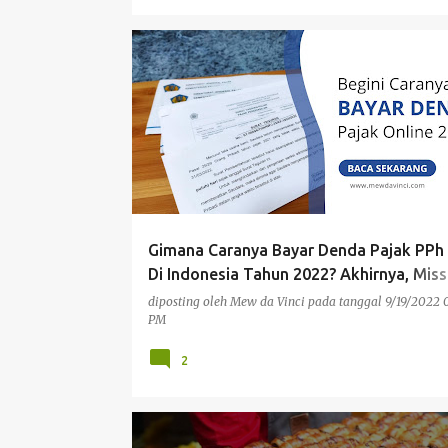
PENGALAMAN PRIBADI
Gimana Caranya Bayar Denda Pajak PPh
Di Indonesia Tahun 2022? Akhirnya, Miss
Accomplished!
diposting oleh
Mew da Vinci
pada tanggal
9/19/2022 
PM
2
PENGALAMAN PRIBADI